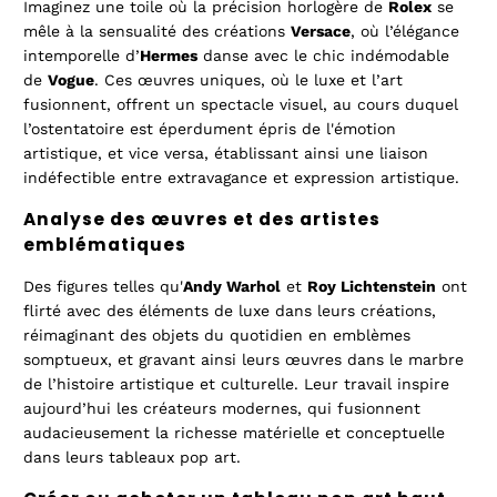
Imaginez une toile où la précision horlogère de
Rolex
se
mêle à la sensualité des créations
Versace
, où l’élégance
intemporelle d’
Hermes
danse avec le chic indémodable
de
Vogue
. Ces œuvres uniques, où le luxe et l’art
fusionnent, offrent un spectacle visuel, au cours duquel
l’ostentatoire est éperdument épris de l'émotion
artistique, et vice versa, établissant ainsi une liaison
indéfectible entre extravagance et expression artistique.
Analyse des œuvres et des artistes
emblématiques
Des figures telles qu'
Andy Warhol
et
Roy Lichtenstein
ont
flirté avec des éléments de luxe dans leurs créations,
réimaginant des objets du quotidien en emblèmes
somptueux, et gravant ainsi leurs œuvres dans le marbre
de l’histoire artistique et culturelle. Leur travail inspire
aujourd’hui les créateurs modernes, qui fusionnent
audacieusement la richesse matérielle et conceptuelle
dans leurs
tableaux pop art
.