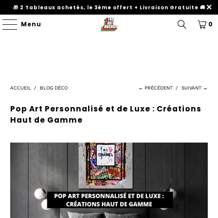
🎁 2 Tableaux achetés, le 3ème offert + Livraison Gratuite 🚚
Menu
0
ACCUEIL
/
BLOG DÉCO
← PRÉCÉDENT
/
SUIVANT →
Pop Art Personnalisé et de Luxe : Créations
Haut de Gamme