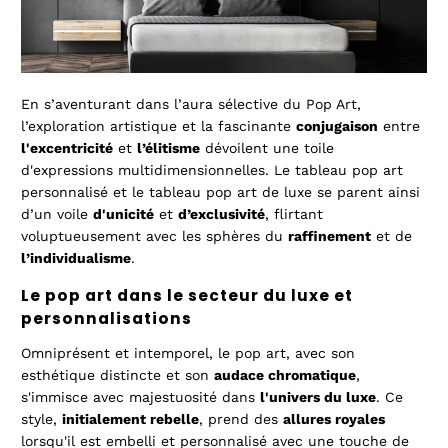
En s’aventurant dans l’aura sélective du Pop Art,
l’exploration artistique et la fascinante
conjugaison
entre
l'excentricité
et
l’élitisme
dévoilent une toile
d'expressions multidimensionnelles. Le tableau pop art
personnalisé et le tableau pop art de luxe se parent ainsi
d’un voile
d'unicité
et
d’exclusivité
, flirtant
voluptueusement avec les sphères du
raffinement
et de
l’individualisme
.
Le pop art dans le secteur du luxe et
personnalisations
Omniprésent et intemporel, le pop art, avec son
esthétique distincte et son
audace chromatique
,
s'immisce avec majestuosité dans
l'univers du luxe
. Ce
style,
initialement rebelle
, prend des
allures royales
lorsqu'il est embelli et personnalisé avec une touche de