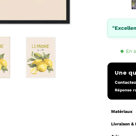
"Excellen
En s
Une qu
Contacte
Réponse r
Matériaux
Livraison &