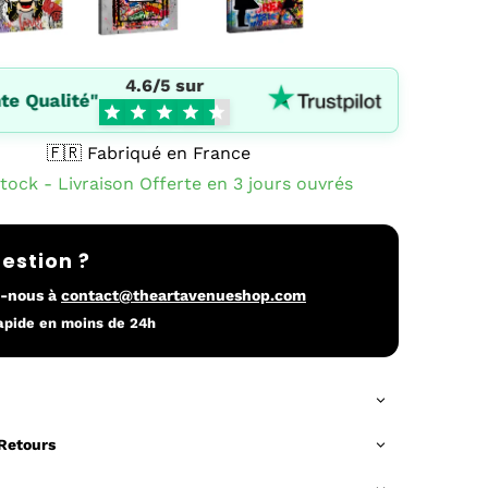
4.6/5 sur
te Qualité"
🇫🇷 Fabriqué en France
tock - Livraison Offerte en 3 jours ouvrés
estion ?
z-nous à
contact@theartavenueshop.com
apide en moins de 24h
 Retours