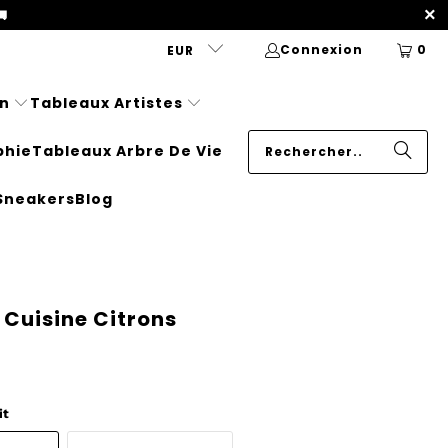
🚚
Connexion
0
EUR
n
Tableaux Artistes
phie
Tableaux Arbre De Vie
Sneakers
Blog
 Cuisine Citrons
it